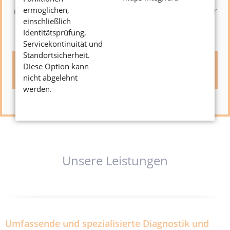
ermöglichen,
eingebunden. Dieser Inhalt wird aufgrund Ihrer
einschließlich
fehlenden Zustimmung zu Drittanbieter-
Identitätsprüfung,
Inhalten nicht angezeigt.
Servicekontinuität und
Standortsicherheit.
Klicken Sie hier um Ihre Einstellungen zu
Diese Option kann
bearbeiten.
nicht abgelehnt
werden.
Unsere Leistungen
Umfassende und spezialisierte Diagnostik und