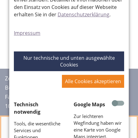
den Einsatz von Cookies auf dieser Webseite
DONNERSTAG
erhalten Sie in der
Datenschutzerklärung
.
08:30 - 12:00 Uhr
13:00 - 18:00 Uhr
Impressum
FREITAG
8:30 - 12:30 Uhr
Nur technische und unten ausgewählte
Cookies
Zentrum für Neurologie
Alle Cookies akzeptieren
Berlin Charlottenburg
Fasanenstr. 5
Technisch
Google Maps
10623 Berlin
notwendig
Zur leichteren
Wegfindung haben wir
Tools, die wesentliche
eine Karte von Google
Services und
Hier ist eine Karte von Google Maps
Maps integriert.
Funktionen