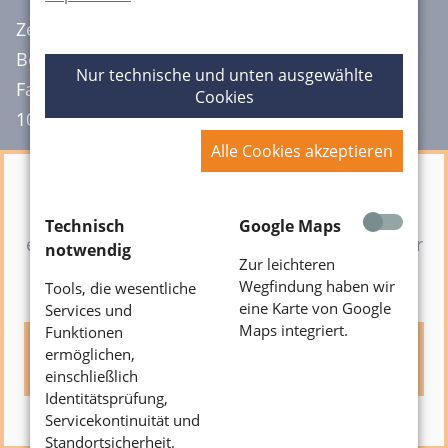
Zentrum für Neurologie
Berlin Charlottenburg
Nur technische und unten ausgewählte
Fasanenstr. 5
Cookies
10623 Berlin
Alle Cookies akzeptieren
Hier ist eine Karte von Google Maps
Technisch
Google Maps
eingebunden. Dieser Inhalt wird aufgrund Ihrer
notwendig
Zur leichteren
fehlenden Zustimmung zu Drittanbieter-
Wegfindung haben wir
Tools, die wesentliche
Inhalten nicht angezeigt.
eine Karte von Google
Services und
Maps integriert.
Funktionen
Klicken Sie hier um Ihre Einstellungen zu
ermöglichen,
bearbeiten.
einschließlich
Identitätsprüfung,
Servicekontinuität und
Standortsicherheit.