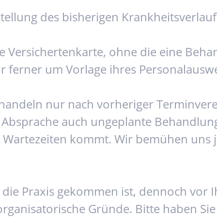
stellung des bisherigen Krankheitsverlau
e Versichertenkarte, ohne die eine Behan
ir ferner um Vorlage ihres Personalauswe
ehandeln nur nach vorheriger Terminvere
 Absprache auch ungeplante Behandlunge
zu Wartezeiten kommt. Wir bemühen uns j
 in die Praxis gekommen ist, dennoch vo
organisatorische Gründe. Bitte haben Sie