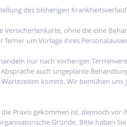
stellung des bisherigen Krankheitsverlau
e Versichertenkarte, ohne die eine Behan
ir ferner um Vorlage ihres Personalauswe
ehandeln nur nach vorheriger Terminvere
 Absprache auch ungeplante Behandlunge
zu Wartezeiten kommt. Wir bemühen uns j
 in die Praxis gekommen ist, dennoch vo
organisatorische Gründe. Bitte haben Sie